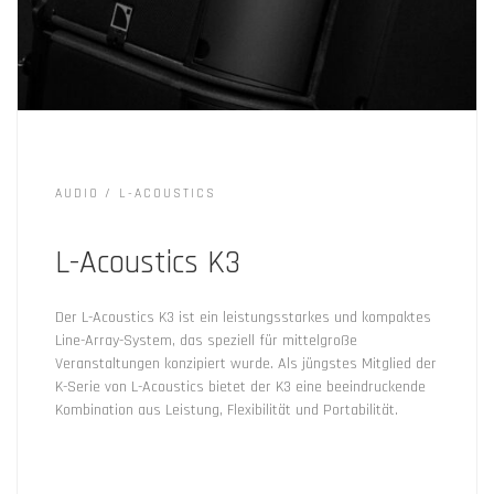
AUDIO
L-ACOUSTICS
L-Acoustics K3
Der L-Acoustics K3 ist ein leistungsstarkes und kompaktes
Line-Array-System, das speziell für mittelgroße
Veranstaltungen konzipiert wurde. Als jüngstes Mitglied der
K-Serie von L-Acoustics bietet der K3 eine beeindruckende
Kombination aus Leistung, Flexibilität und Portabilität.