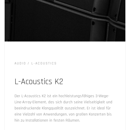
AUDIO
L-ACOUSTICS
L-Acoustics K2
Der L-Acoustics K2 ist ein hochleistungsfähiges 3-Wege-
Line-Array-Element, das sich durch seine Vielseitigkeit und
beeindruckende Klangqualität auszeichnet. Er ist ideal für
eine Vielzahl von Anwendungen, von großen Konzerten bis
hin zu Installationen in festen Räumen.