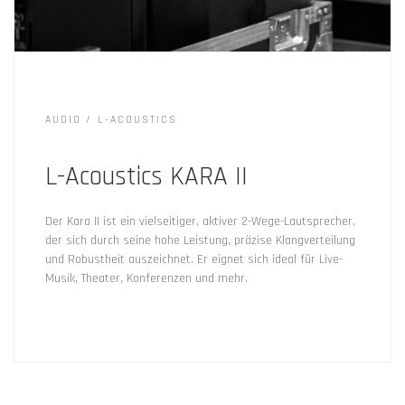
AUDIO
L-ACOUSTICS
L-Acoustics KARA II
Der Kara II ist ein vielseitiger, aktiver 2-Wege-Lautsprecher,
der sich durch seine hohe Leistung, präzise Klangverteilung
und Robustheit auszeichnet. Er eignet sich ideal für Live-
Musik, Theater, Konferenzen und mehr.