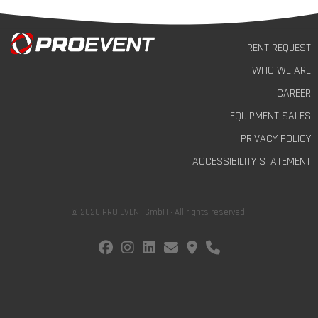
RENT REQUEST
WHO WE ARE
CAREER
EQUIPMENT SALES
PRIVACY POLICY
ACCESSIBILITY STATEMENT
© 2026 PRO EVENT GmbH · All rights reserved.
fab fa-facebook
fab fa-instagram
fab fa-linkedin
fas fa-envelope
fas fa-map-marker-alt
fas fa-phone