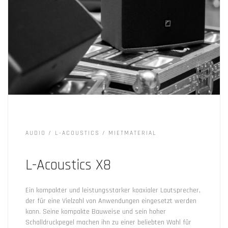
AUDIO
L-ACOUSTICS
MIETMATERIAL
L-Acoustics X8
Ein kompakter und leistungsstarker koaxialer Lautsprecher,
der für eine Vielzahl von Anwendungen eingesetzt werden
kann. Seine kompakte Bauweise und sein hoher
Schalldruckpegel machen ihn zu einer beliebten Wahl für