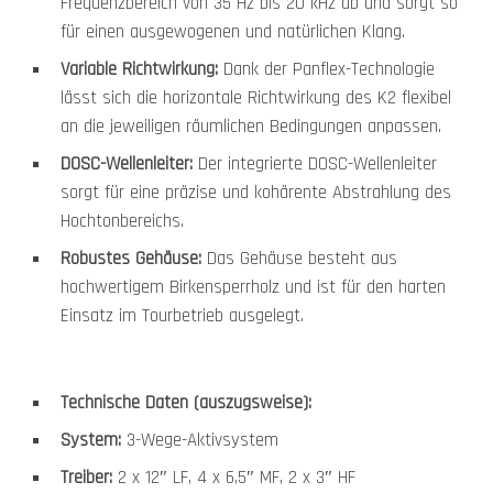
Frequenzbereich von 35 Hz bis 20 kHz ab und sorgt so
für einen ausgewogenen und natürlichen Klang.
Variable Richtwirkung:
Dank der Panflex-Technologie
lässt sich die horizontale Richtwirkung des K2 flexibel
an die jeweiligen räumlichen Bedingungen anpassen.
DOSC-Wellenleiter:
Der integrierte DOSC-Wellenleiter
sorgt für eine präzise und kohärente Abstrahlung des
Hochtonbereichs.
Robustes Gehäuse:
Das Gehäuse besteht aus
hochwertigem Birkensperrholz und ist für den harten
Einsatz im Tourbetrieb ausgelegt.
Technische Daten (auszugsweise):
System:
3-Wege-Aktivsystem
Treiber:
2 x 12″ LF, 4 x 6,5″ MF, 2 x 3″ HF