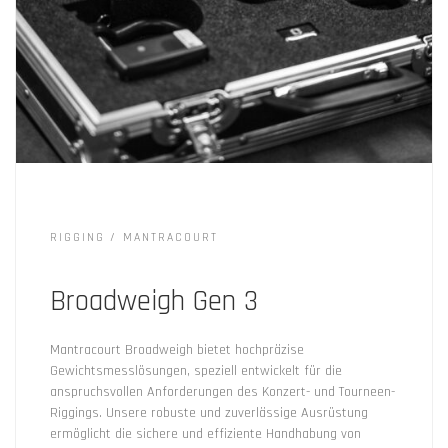
RIGGING
MANTRACOURT
Broadweigh Gen 3
Mantracourt Broadweigh bietet hochpräzise
Gewichtsmesslösungen, speziell entwickelt für die
anspruchsvollen Anforderungen des Konzert- und Tourneen-
Riggings. Unsere robuste und zuverlässige Ausrüstung
ermöglicht die sichere und effiziente Handhabung von