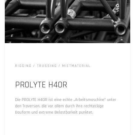
RIGGING
TRUSSING
MIETMATERIAL
PROLYTE H40R
Die PROLYTE H40R ist eine echte „Arbeitsmaschine“ unter
den Traversen, die vor allem durch ihre rechteckige
Bauform und extreme Belastbarkeit punktet.