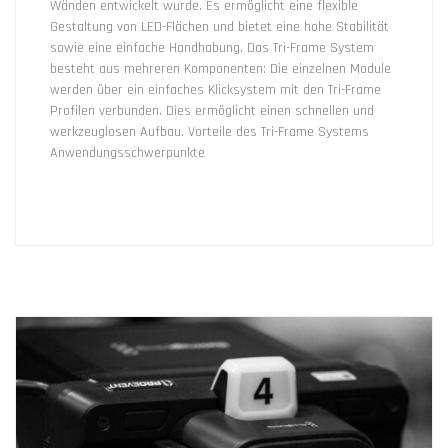
Wänden entwickelt wurde. Es ermöglicht eine flexible
Gestaltung von LED-Flächen und bietet eine hohe Stabilität
sowie eine einfache Handhabung. Das Tri-Frame System
besteht aus mehreren Komponenten: Die einzelnen Module
werden über ein einfaches Klicksystem mit den Tri-Frame
Profilen verbunden. Dies ermöglicht einen schnellen und
werkzeuglosen Aufbau. Vorteile des Tri-Frame Systems
Anwendungsschwerpunkte