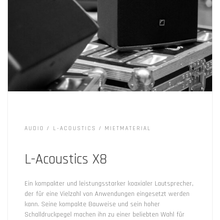
AUDIO
L-ACOUSTICS
MIETMATERIAL
L-Acoustics X8
Ein kompakter und leistungsstarker koaxialer Lautsprecher,
der für eine Vielzahl von Anwendungen eingesetzt werden
kann. Seine kompakte Bauweise und sein hoher
Schalldruckpegel machen ihn zu einer beliebten Wahl für