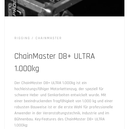
RIGGING
CHAINMASTER
ChainMaster D8+ ULTRA
1.000kg
Der ChainMaster D8+ ULTRA 1.000kg ist ein
hochleistungsfähiger Motorkettenzug, der speziell für
schwere Hebe- und Senkarbeiten entwickelt wurde. Mit
einer beeindruckenden Tragfähigkeit von 1.000 kg und einer
robusten Bauweise ist er die erste Wahl für professionelle
Anwender in der Veranstaltungstechnik, Industrie und im
Bühnenbau. Key-Features des ChainMaster D8+ ULTRA
1.000kg: