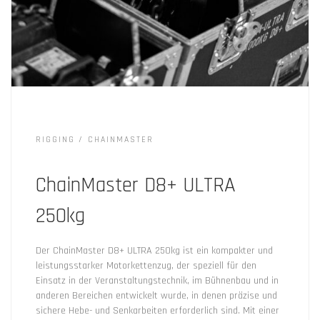
RIGGING
CHAINMASTER
ChainMaster D8+ ULTRA
250kg
Der ChainMaster D8+ ULTRA 250kg ist ein kompakter und
leistungsstarker Motorkettenzug, der speziell für den
Einsatz in der Veranstaltungstechnik, im Bühnenbau und in
anderen Bereichen entwickelt wurde, in denen präzise und
sichere Hebe- und Senkarbeiten erforderlich sind. Mit einer