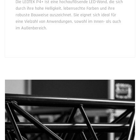
Die LEDTEK P4+ ist eine hochauflösende LED-Wand, die sich
durch ihre hohe Helligkeit, lebensechte Farben und ihre
robuste Bauweise auszeichnet. Sie eignet sich ideal für
eine Vielzahl von Anwendungen, sowohl im Innen- als auch
im Außenbereich.