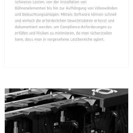
schweren Lasten, von der Installation von
Bühnenelementen bis hin zur Aufhängung von Videowänden
und Beleuchtungsanlagen. Mittels Software können schnell
und einfach die erforderlichen Gewichtsdaten erfasst und
dokumentiert werden, um Compliance-Anforderungen zu
erfüllen und Risiken zu minimieren, da man sicherstellen
kann, dass man in vorgesehene Lastbereiche agiert.