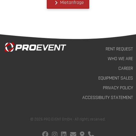
Mietanfrage
RENT REQUEST
WHO WE ARE
CAREER
EQUIPMENT SALES
PRIVACY POLICY
ACCESSIBILITY STATEMENT
© 2026 PRO EVENT GmbH · All rights reserved.
fab fa-facebook
fab fa-instagram
fab fa-linkedin
fas fa-envelope
fas fa-map-marker-alt
fas fa-phone