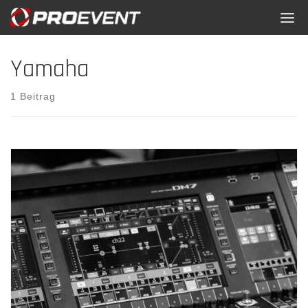
Skip
to
content
Yamaha
1 Beitrag