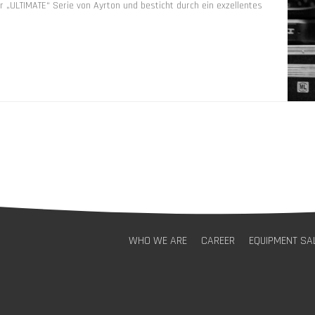
r „ULTIMATE“ Serie von Ayrton und besticht durch ein exzellentes
WHO WE ARE
CAREER
EQUIPMENT SA