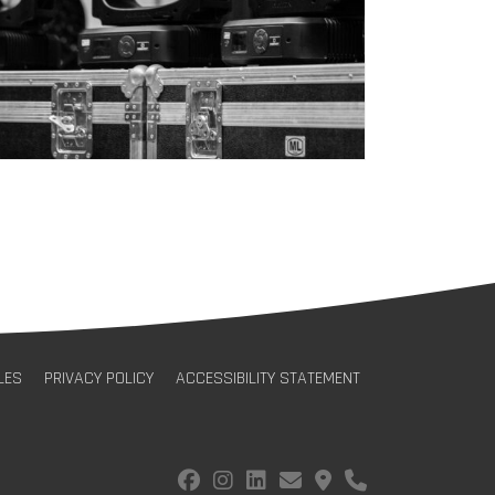
LES
PRIVACY POLICY
ACCESSIBILITY STATEMENT
fab fa-facebook
fab fa-instagram
fab fa-linkedin
fas fa-envelope
fas fa-map-marker-alt
fas fa-phone